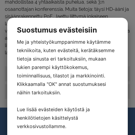
mahdollistaa 4 yhtäaikaista puhelua, sekä 3:n
osaanottajan konferenssia. Muita tietoja: täysi HD-ääni ja
sisäänrakennettu PoE. Jaettu liittymä jokaiseen
langattomaan luuriin mahdollistaa puheluun
Suostumus evästeisiin
vastaamiseen paikasta riippumatta. DP750 tukee erilaisia
autoprovisiointeja ja TLS/SRTP/HTTPS salauksia. Kun
Me ja yhteistyökumppanimme käytämme
liitetään yhteen DP720:n kanssa saadaan hyvin toimiva
tekniikoita, kuten evästeitä, kerätäksemme
langaton puhelinkokonaisuus
tietoja sinusta eri tarkoituksiin, mukaan
lukien parempi käyttökokemus,
Dp720
toiminnallisuus, tilastot ja markkinointi.
Klikkaamalla "OK" annat suostumuksesi
Ominaisuudet
näihin tarkoituksiin.
Lue lisää evästeiden käytöstä ja
henkilötietojen käsittelystä
verkkosivustollamme.