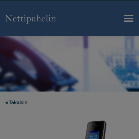
Etusivu
Tuotteet
Uutiset/Tiedotteet
Tekninen tuki
◂ Takaisin
Tilaus
Yhteystiedot