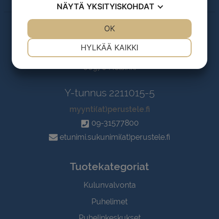
NÄYTÄ
YKSITYISKOHDAT
JOO
EI
OK
JOO
EI
Ota yhteyttä
VÄLTTÄMÄTÖN
ASETUKSET
HYLKÄÄ KAIKKI
Saariselänkuja 6a
JOO
EI
JOO
EI
00970 Helsinki
MARKKINOINTI
STATISTIK
Y-tunnus 2211015-5
myynti(at)perustele.fi
09-31577800
etunimi.sukunimi(at)perustele.fi
Tuotekategoriat
Kulunvalvonta
Puhelimet
Puhelinkeskukset